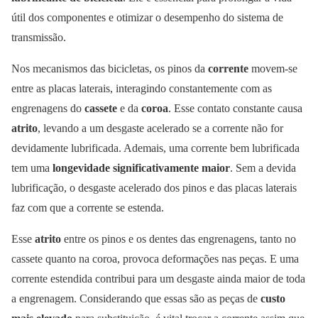
útil dos componentes e otimizar o desempenho do sistema de
transmissão.
Nos mecanismos das bicicletas, os pinos da
corrente
movem-se
entre as placas laterais, interagindo constantemente com as
engrenagens do
cassete
e da
coroa
. Esse contato constante causa
atrito
, levando a um desgaste acelerado se a corrente não for
devidamente lubrificada. Ademais, uma corrente bem lubrificada
tem uma
longevidade significativamente maior
. Sem a devida
lubrificação, o desgaste acelerado dos pinos e das placas laterais
faz com que a corrente se estenda.
Esse
atrito
entre os pinos e os dentes das engrenagens, tanto no
cassete quanto na coroa, provoca deformações nas peças. E uma
corrente estendida contribui para um desgaste ainda maior de toda
a engrenagem. Considerando que essas são as peças de
custo