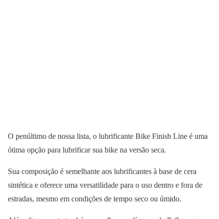
O penúltimo de nossa lista, o lubrificante Bike Finish Line é uma
ótima opção para lubrificar sua bike na versão seca.
Sua composição é semelhante aos lubrificantes à base de cera
sintética e oferece uma versatilidade para o uso dentro e fora de
estradas, mesmo em condições de tempo seco ou úmido.