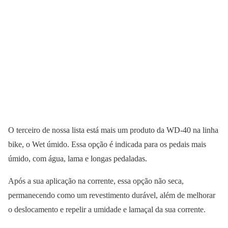
O terceiro de nossa lista está mais um produto da WD-40 na linha
bike, o Wet úmido. Essa opção é indicada para os pedais mais
úmido, com água, lama e longas pedaladas.
Após a sua aplicação na corrente, essa opção não seca,
permanecendo como um revestimento durável, além de melhorar
o deslocamento e repelir a umidade e lamaçal da sua corrente.