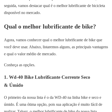
seguida, vamos destacar qual é o melhor lubrificante de bicicleta
disponível no mercado.
Qual o melhor lubrificante de bike?
Agora, vamos conhecer qual o melhor lubrificante de bike que
você deve usar. Abaixo, listaremos alguns, as principais vantagens
e qual o valor médio de mercado.
Conheça as opções.
1. Wd-40 Bike Lubrificante Corrente Seco
&
Úmido
O primeiro da nossa lista é o da WD-40 na linha bike e seco e
úmido. É uma ótima opção, pois sua aplicação é muito fácil de
realizar. Talvez, o melhor lubrificante de bike da nossa lista.