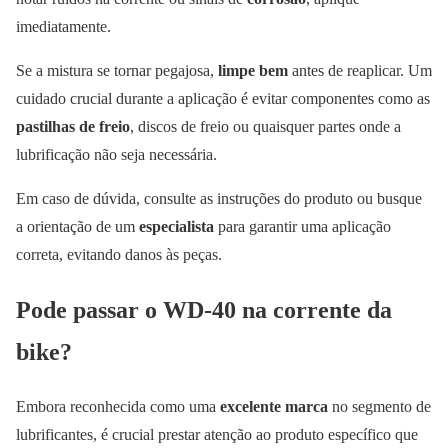
imediatamente.
Se a mistura se tornar pegajosa,
limpe bem
antes de reaplicar. Um
cuidado crucial durante a aplicação é evitar componentes como as
pastilhas de freio
, discos de freio ou quaisquer partes onde a
lubrificação não seja necessária.
Em caso de dúvida, consulte as instruções do produto ou busque
a orientação de um
especialista
para garantir uma aplicação
correta, evitando danos às peças.
Pode passar o WD-40 na corrente da
bike?
Embora reconhecida como uma
excelente marca
no segmento de
lubrificantes, é crucial prestar atenção ao produto específico que