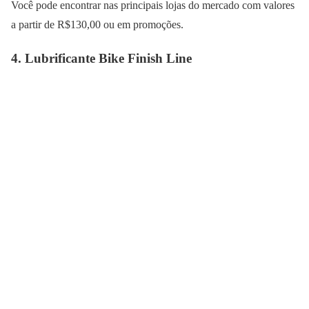
Você pode encontrar nas principais lojas do mercado com valores
a partir de R$130,00 ou em promoções.
4. Lubrificante Bike Finish Line