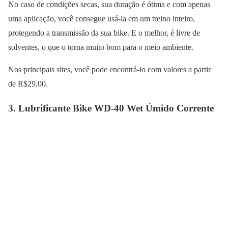
No caso de condições secas, sua duração é ótima e com apenas
uma aplicação, você consegue usá-la em um treino inteiro,
protegendo a transmissão da sua bike. E o melhor, é livre de
solventes, o que o torna muito bom para o meio ambiente.
Nos principais sites, você pode encontrá-lo com valores a partir
de R$29,00.
3. Lubrificante Bike WD-40 Wet Úmido Corrente