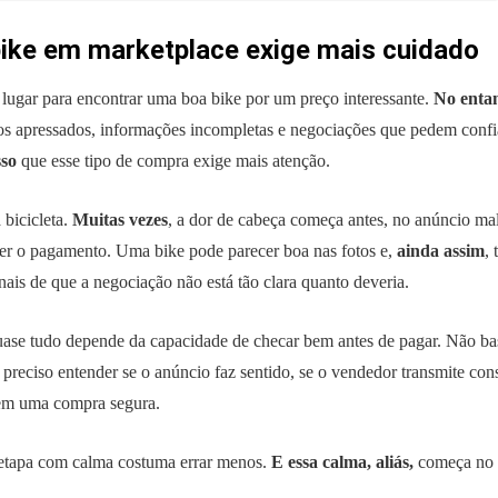
ike em marketplace exige mais cuidado
lugar para encontrar uma boa bike por um preço interessante.
No enta
s apressados, informações incompletas e negociações que pedem confia
sso
que esse tipo de compra exige mais atenção.
 bicicleta.
Muitas vezes
, a dor de cabeça começa antes, no anúncio ma
ber o pagamento. Uma bike pode parecer boa nas fotos e,
ainda assim
,
ais de que a negociação não está tão clara quanto deveria.
uase tudo depende da capacidade de checar bem antes de pagar. Não ba
é preciso entender se o anúncio faz sentido, se o vendedor transmite cons
em uma compra segura.
 etapa com calma costuma errar menos.
E essa calma, aliás,
começa no p