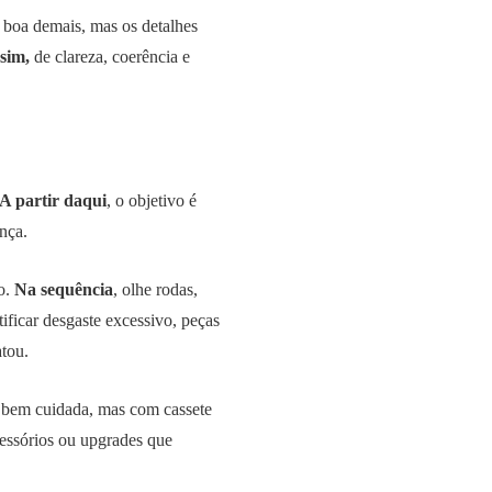
ce boa demais, mas os detalhes
sim,
de clareza, coerência e
A partir daqui
, o objetivo é
nça.
to.
Na sequência
, olhe rodas,
ificar desgaste excessivo, peças
tou.
 bem cuidada, mas com cassete
cessórios ou upgrades que