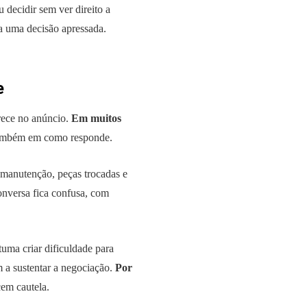
 decidir sem ver direito a
a uma decisão apressada.
e
rece no anúncio.
Em muitos
 também em como responde.
 manutenção, peças trocadas e
nversa fica confusa, com
uma criar dificuldade para
m a sustentar a negociação.
Por
cem cautela.