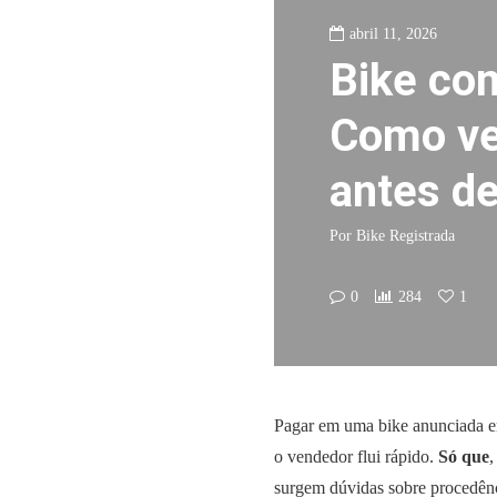
abril 11, 2026
Bike co
Como ver
antes d
Por
Bike Registrada
0
284
1
Pagar em uma bike anunciada em 
o vendedor flui rápido.
Só que
,
surgem dúvidas sobre procedênci