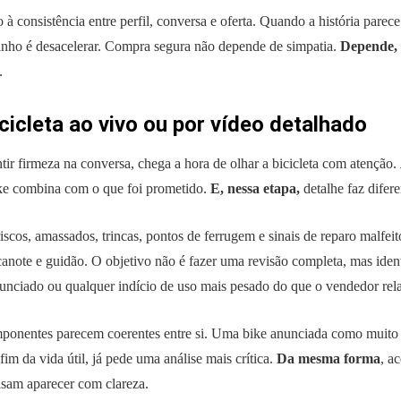
ão à consistência entre perfil, conversa e oferta. Quando a história pare
nho é desacelerar. Compra segura não depende de simpatia.
Depende, 
.
cicleta ao vivo ou por vídeo detalhado
ntir firmeza na conversa, chega a hora de olhar a bicicleta com atenção.
bike combina com o que foi prometido.
E, nessa etapa,
detalhe faz difere
cos, amassados, trincas, pontos de ferrugem e sinais de reparo malfei
 canote e guidão. O objetivo não é fazer uma revisão completa, mas ident
nciado ou qualquer indício de uso mais pesado do que o vendedor rela
mponentes parecem coerentes entre si. Uma bike anunciada como muito
fim da vida útil, já pede uma análise mais crítica.
Da mesma forma
, a
isam aparecer com clareza.