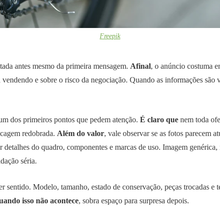
Freepik
itada antes mesmo da primeira mensagem.
Afinal
, o anúncio costuma en
á vendendo e sobre o risco da negociação. Quando as informações são va
 um dos primeiros pontos que pedem atenção.
É claro que
nem toda ofer
hecagem redobrada.
Além do valor
, vale observar se as fotos parecem a
car detalhes do quadro, componentes e marcas de uso. Imagem genérica,
idação séria.
er sentido. Modelo, tamanho, estado de conservação, peças trocadas e 
uando isso não acontece
, sobra espaço para surpresa depois.