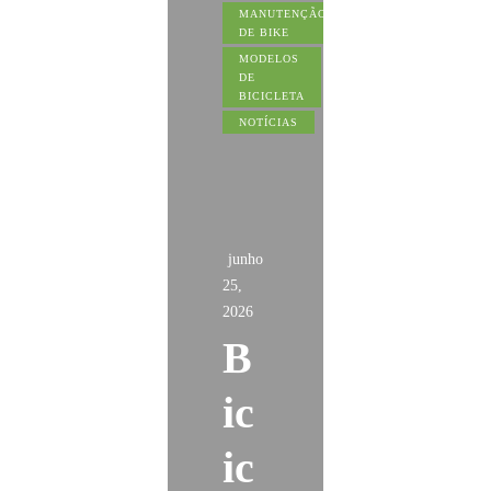
MANUTENÇÃO
DE BIKE
MODELOS
DE
BICICLETA
NOTÍCIAS
junho
25,
2026
B
ic
ic