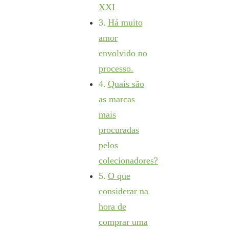
XXI
Há muito
amor
envolvido no
processo.
Quais são
as marcas
mais
procuradas
pelos
colecionadores?
O que
considerar na
hora de
comprar uma