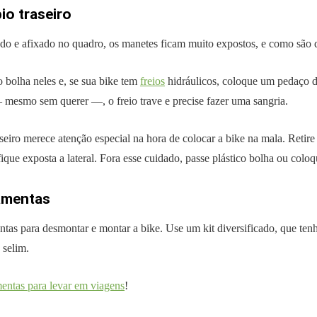
io traseiro
 e afixado no quadro, os manetes ficam muito expostos, e como são d
o bolha neles e, se sua bike tem
freios
hidráulicos, coloque um pedaço de
 mesmo sem querer —, o freio trave e precise fazer uma sangria.
eiro merece atenção especial na hora de colocar a bike na mala. Retire 
que exposta a lateral. Fora esse cuidado, passe plástico bolha ou colo
ramentas
ntas para desmontar e montar a bike. Use um kit diversificado, que te
 selim.
mentas para levar em viagens
!