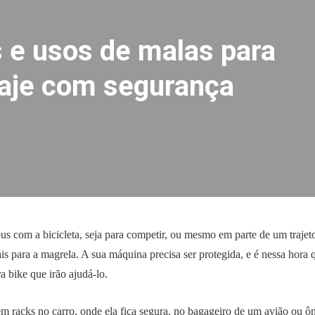
 e usos de malas para
iaje com segurança
bus com a bicicleta, seja para competir, ou mesmo em parte de um traje
s para a magrela. A sua máquina precisa ser protegida, e é nessa hora
 bike que irão ajudá-lo.
m racks no carro, onde ela fica segura, no bagageiro de um avião ou ôn