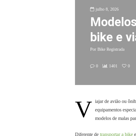
julho 8, 2026
Modelos
bike e v
Por
Bike Registrada
0
1401
0
V
iajar de avião ou ôni
equipamentos especiai
modelos de malas para
Diferente de
transportar a bike
e